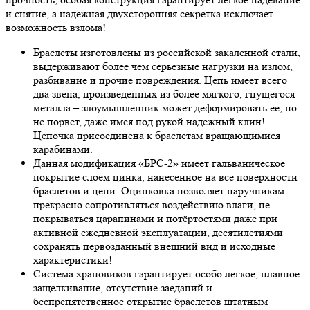
и снятие, а надежная двухсторонняя секретка исключает
возможность взлома!
Браслеты изготовлены из российской закаленной стали,
выдерживают более чем серьезные нагрузки на излом,
разбивание и прочие повреждения. Цепь имеет всего
два звена, произведенных из более мягкого, гнущегося
металла – злоумышленник может деформировать ее, но
не порвет, даже имея под рукой надежный клин!
Цепочка присоединена к браслетам вращающимися
карабинами.
Данная модификация «БРС-2» имеет гальваническое
покрытие слоем цинка, нанесенное на все поверхности
браслетов и цепи. Оцинковка позволяет наручникам
прекрасно сопротивляться воздействию влаги, не
покрываться царапинами и потёртостями даже при
активной ежедневной эксплуатации, десятилетиями
сохранять первозданный внешний вид и исходные
характеристики!
Система храповиков гарантирует особо легкое, плавное
защелкивание, отсутствие заеданий и
беспрепятственное открытие браслетов штатным