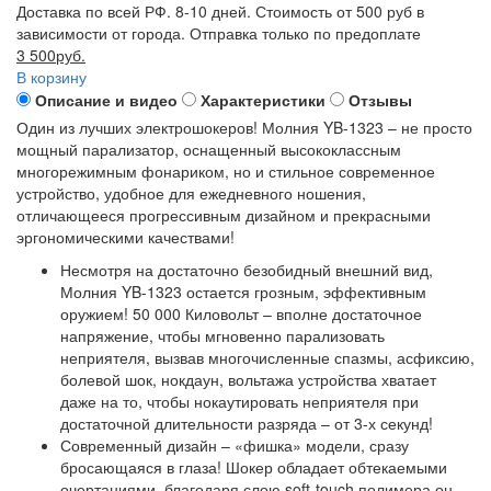
Доставка по всей РФ. 8-10 дней. Стоимость от 500 руб в
зависимости от города. Отправка только по предоплате
3 500руб.
В корзину
Описание и видео
Характеристики
Отзывы
Один из лучших электрошокеров! Молния YB-1323 – не просто
мощный парализатор, оснащенный высококлассным
многорежимным фонариком, но и стильное современное
устройство, удобное для ежедневного ношения,
отличающееся прогрессивным дизайном и прекрасными
эргономическими качествами!
Несмотря на достаточно безобидный внешний вид,
Молния YB-1323 остается грозным, эффективным
оружием! 50 000 Киловольт – вполне достаточное
напряжение, чтобы мгновенно парализовать
неприятеля, вызвав многочисленные спазмы, асфиксию,
болевой шок, нокдаун, вольтажа устройства хватает
даже на то, чтобы нокаутировать неприятеля при
достаточной длительности разряда – от 3-х секунд!
Современный дизайн – «фишка» модели, сразу
бросающаяся в глаза! Шокер обладает обтекаемыми
очертаниями, благодаря слою soft-touch полимера он