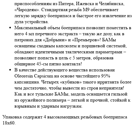
приспособлениям из Питера, Ижевска и Челябинска,
«Чародеям». Стандартная резьба М9 обеспечивает
легкую зарядку боеприпаса и быстрое его извлечение из
дула устройства.
Максимальный объем боеприпаса позволит поместить в
него 4 мл перечного экстракта – такую же дозу, как в
патронах для «Добрыни» и «Премьеров»! БАМы
оснащены сходным капсюлем и поршневой системой,
обладают идентичными тактическими параметрами –
позволяют попасть в цель с 5 метров, образовав
обширное 45-см пятно контакта!
В качестве действующего вещества использован
Oleoresin Capsicum на основе чистейшего 95%
капсаицина. Четырех «кубиков» такого ирританта более
чем достаточно, чтобы вывести из строя неприятеля!
Как и все тульские БАМы, модель оснащается гильзой
из оружейного полимера – легкой и прочной, стойкой к
взрывным и ударным нагрузкам.
Упаковка содержит 4 высокомощных резьбовых боеприпаса
18х60.