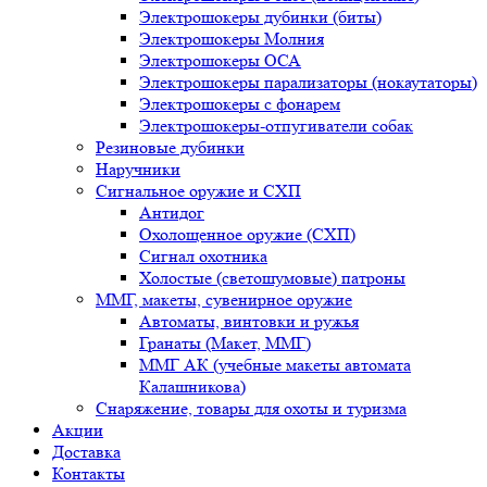
Электрошокеры дубинки (биты)
Электрошокеры Молния
Электрошокеры ОСА
Электрошокеры парализаторы (нокаутаторы)
Электрошокеры с фонарем
Электрошокеры-отпугиватели собак
Резиновые дубинки
Наручники
Сигнальное оружие и СХП
Антидог
Охолощенное оружие (СХП)
Сигнал охотника
Холостые (светошумовые) патроны
ММГ, макеты, сувенирное оружие
Автоматы, винтовки и ружья
Гранаты (Макет, ММГ)
ММГ АК (учебные макеты автомата
Калашникова)
Снаряжение, товары для охоты и туризма
Акции
Доставка
Контакты